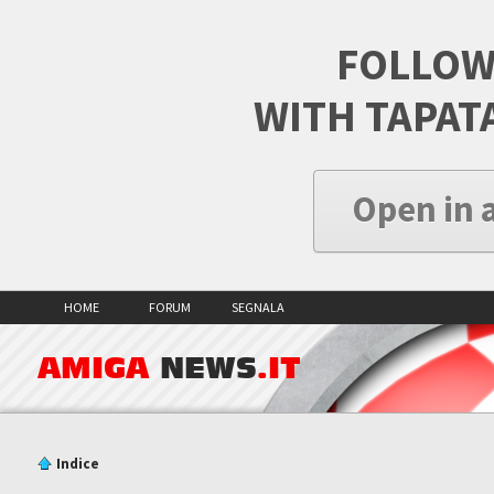
FOLLOW
WITH TAPAT
Open in 
HOME
FORUM
SEGNALA
AMIGA
NEWS
.IT
Indice