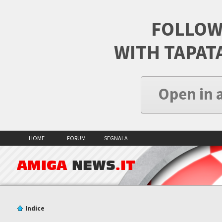
FOLLOW
WITH TAPAT
Open in 
HOME
FORUM
SEGNALA
AMIGA
NEWS
.IT
Indice