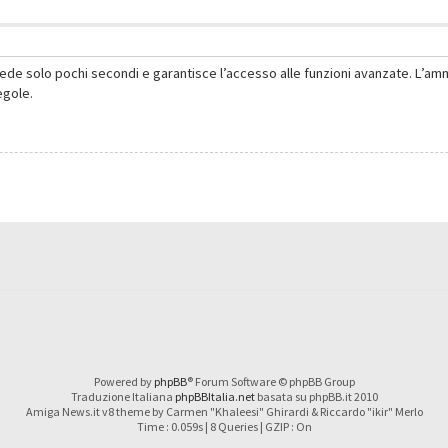
hiede solo pochi secondi e garantisce l’accesso alle funzioni avanzate. L’am
regole.
Powered by
phpBB
® Forum Software © phpBB Group
Traduzione Italiana
phpBBItalia.net
basata su phpBB.it 2010
Amiga News.it v8 theme by Carmen "Khaleesi" Ghirardi & Riccardo "ikir" Merlo
Time : 0.059s | 8 Queries | GZIP : On