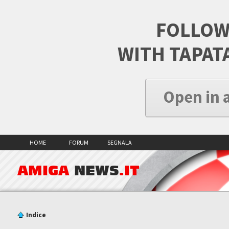
FOLLOW
WITH TAPAT
Open in 
HOME
FORUM
SEGNALA
AMIGA
NEWS
.IT
Indice