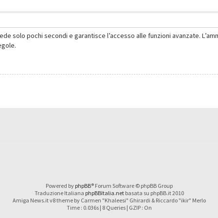
hiede solo pochi secondi e garantisce l’accesso alle funzioni avanzate. L’am
regole.
Powered by
phpBB
® Forum Software © phpBB Group
Traduzione Italiana
phpBBItalia.net
basata su phpBB.it 2010
Amiga News.it v8 theme by Carmen "Khaleesi" Ghirardi & Riccardo "ikir" Merlo
Time : 0.036s | 8 Queries | GZIP : On