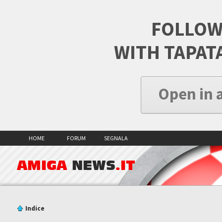
FOLLOW
WITH TAPAT
Open in 
HOME
FORUM
SEGNALA
AMIGA
NEWS
.IT
Indice