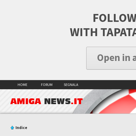
FOLLOW
WITH TAPAT
Open in 
HOME
FORUM
SEGNALA
AMIGA
NEWS
.IT
Indice