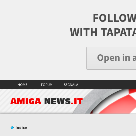
FOLLOW
WITH TAPAT
Open in 
HOME
FORUM
SEGNALA
AMIGA
NEWS
.IT
Indice