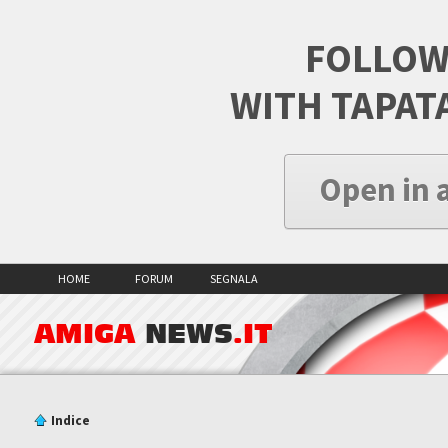
FOLLOW
WITH TAPAT
Open in 
HOME
FORUM
SEGNALA
AMIGA
NEWS
.IT
Indice