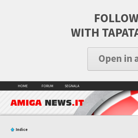
FOLLOW
WITH TAPAT
Open in 
HOME
FORUM
SEGNALA
AMIGA
NEWS
.IT
Indice