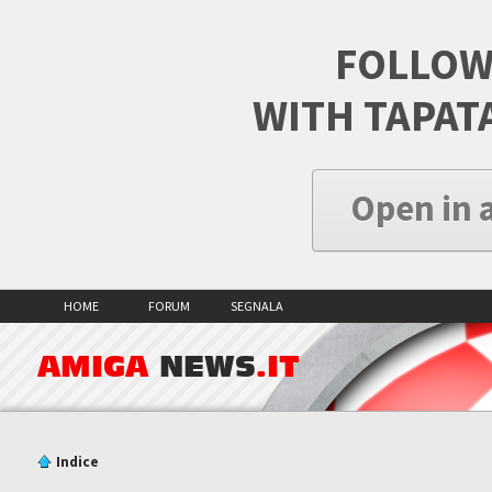
FOLLOW
WITH TAPAT
Open in 
HOME
FORUM
SEGNALA
AMIGA
NEWS
.IT
Indice