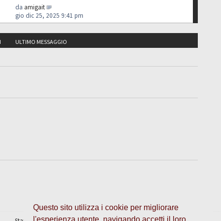
da
amigait
gio dic 25, 2025 9:41 pm
I
ULTIMO MESSAGGIO
Questo sito utilizza i cookie per migliorare
l'esperienza utente, navigando accetti il loro
Staff
•
Cancella cookie
• Tutti gli orari sono UTC + 1 ora [
ora legale
]