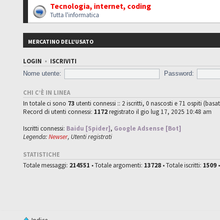
Tecnologia, internet, coding
Tutta l'informatica
MERCATINO DELL'USATO
LOGIN
•
ISCRIVITI
Nome utente:
Password:
CHI C’È IN LINEA
In totale ci sono
73
utenti connessi :: 2 iscritti, 0 nascosti e 71 ospiti (basat
Record di utenti connessi:
1172
registrato il gio lug 17, 2025 10:48 am
Iscritti connessi:
Baidu [Spider]
,
Google Adsense [Bot]
Legenda:
Newser
,
Utenti registrati
STATISTICHE
Totale messaggi:
214551
• Totale argomenti:
13728
• Totale iscritti:
1509
•