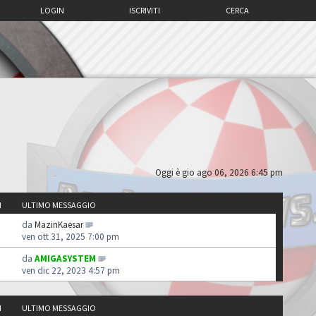
LOGIN
ISCRIVITI
CERCA
Oggi è gio ago 06, 2026 6:45 pm
I
ULTIMO MESSAGGIO
da
MazinKaesar
ven ott 31, 2025 7:00 pm
da
AMIGASYSTEM
ven dic 22, 2023 4:57 pm
I
ULTIMO MESSAGGIO