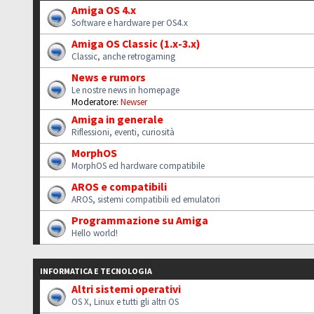
Amiga OS 4.x
Software e hardware per OS4.x
Amiga OS Classic (1.x-3.x)
Classic, anche retrogaming
News e rumors
Le nostre news in homepage
Moderatore:
Newser
Amiga in generale
Riflessioni, eventi, curiosità
MorphOS
MorphOS ed hardware compatibile
AROS e compatibili
AROS, sistemi compatibili ed emulatori
Programmazione su Amiga
Hello world!
INFORMATICA E TECNOLOGIA
Altri sistemi operativi
OS X, Linux e tutti gli altri OS