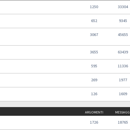
1250
33304
652
9345
3067
45655
3655
63439
595
11336
269
1977
126
1609
ARGOMENTI
MESSAGG
1726
18765