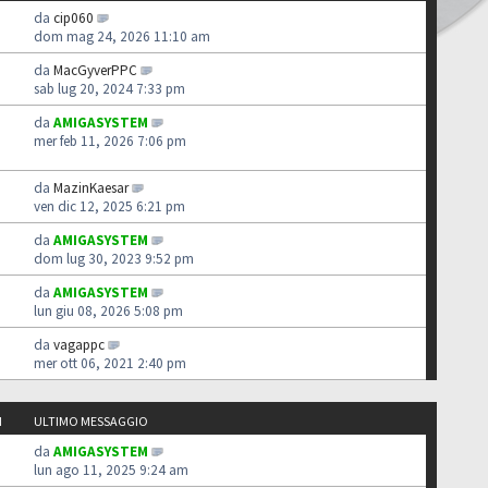
da
cip060
dom mag 24, 2026 11:10 am
da
MacGyverPPC
sab lug 20, 2024 7:33 pm
da
AMIGASYSTEM
mer feb 11, 2026 7:06 pm
da
MazinKaesar
ven dic 12, 2025 6:21 pm
da
AMIGASYSTEM
dom lug 30, 2023 9:52 pm
da
AMIGASYSTEM
lun giu 08, 2026 5:08 pm
da
vagappc
mer ott 06, 2021 2:40 pm
I
ULTIMO MESSAGGIO
da
AMIGASYSTEM
lun ago 11, 2025 9:24 am