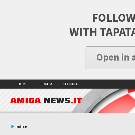
FOLLOW
WITH TAPAT
Open in 
HOME
FORUM
SEGNALA
AMIGA
NEWS
.IT
Indice