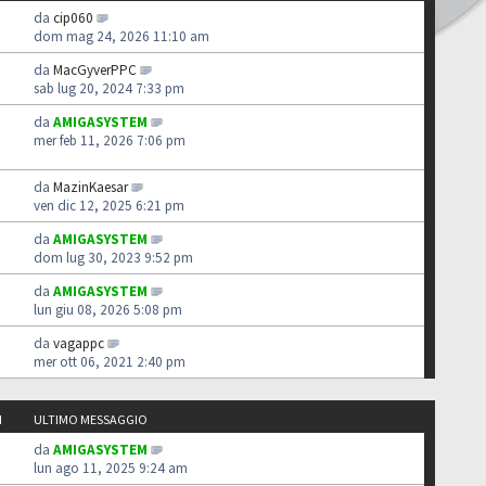
da
cip060
dom mag 24, 2026 11:10 am
da
MacGyverPPC
sab lug 20, 2024 7:33 pm
da
AMIGASYSTEM
mer feb 11, 2026 7:06 pm
da
MazinKaesar
ven dic 12, 2025 6:21 pm
da
AMIGASYSTEM
dom lug 30, 2023 9:52 pm
da
AMIGASYSTEM
lun giu 08, 2026 5:08 pm
da
vagappc
mer ott 06, 2021 2:40 pm
I
ULTIMO MESSAGGIO
da
AMIGASYSTEM
lun ago 11, 2025 9:24 am