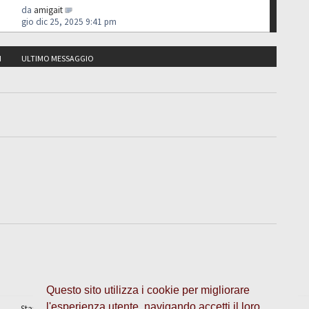
da
amigait
gio dic 25, 2025 9:41 pm
I
ULTIMO MESSAGGIO
Questo sito utilizza i cookie per migliorare
l'esperienza utente, navigando accetti il loro
Staff
•
Cancella cookie
• Tutti gli orari sono UTC + 1 ora [
ora legale
]