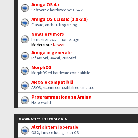
Amiga OS 4.x
Software e hardware per OS4.x
Amiga OS Classic (1.x-3.x)
Classic, anche retrogaming
News e rumors
Le nostre news in homepage
Moderatore:
Newser
Amiga in generale
Riflessioni, eventi, curiosità
MorphOS
MorphOS ed hardware compatibile
AROS e compatibili
AROS, sistemi compatibili ed emulatori
Programmazione su Amiga
Hello world!
INFORMATICA E TECNOLOGIA
Altri sistemi operativi
OS X, Linux e tutti gli altri OS