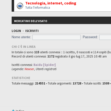
Tecnologia, internet, coding
Tutta l'informatica
MERCATINO DELL'USATO
LOGIN
•
ISCRIVITI
Nome utente:
Password:
CHI C’È IN LINEA
In totale ci sono
115
utenti connessi :: 1 iscritto, 0 nascosti e 114 ospiti (ba
Record di utenti connessi:
1172
registrato il gio lug 17, 2025 10:48 am
Iscritti connessi:
Baidu [Spider]
Legenda:
Newser
,
Utenti registrati
STATISTICHE
Totale messaggi:
214551
• Totale argomenti:
13728
• Totale iscritti:
1509
•