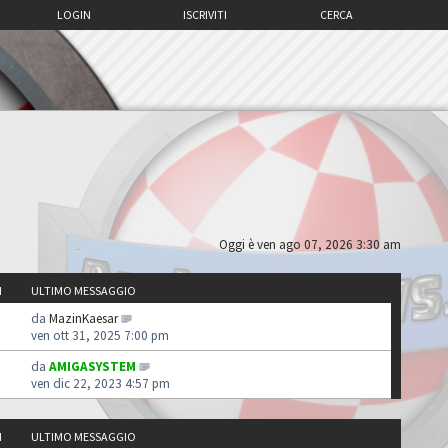
LOGIN
ISCRIVITI
CERCA
Oggi è ven ago 07, 2026 3:30 am
I
ULTIMO MESSAGGIO
da
MazinKaesar
ven ott 31, 2025 7:00 pm
da
AMIGASYSTEM
ven dic 22, 2023 4:57 pm
I
ULTIMO MESSAGGIO