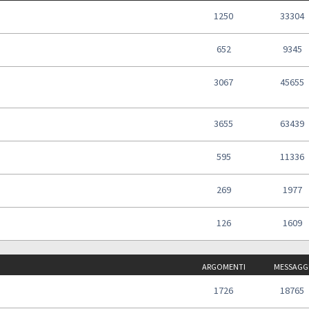
1250
33304
652
9345
3067
45655
3655
63439
595
11336
269
1977
126
1609
ARGOMENTI
MESSAGG
1726
18765