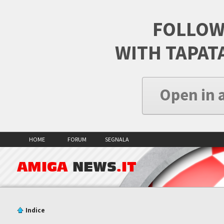
FOLLOW
WITH TAPAT
Open in 
HOME
FORUM
SEGNALA
AMIGA
NEWS
.IT
Indice