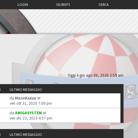
LOGIN
ISCRIVITI
CERCA
Oggi è gio ago 06, 2026 2:59 am
I
ULTIMO MESSAGGIO
da
MazinKaesar
ven ott 31, 2025 7:00 pm
da
AMIGASYSTEM
ven dic 22, 2023 4:57 pm
I
ULTIMO MESSAGGIO