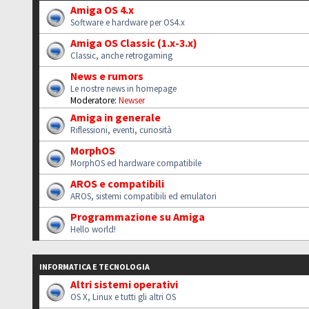
Amiga OS 4.x
Software e hardware per OS4.x
Amiga OS Classic (1.x-3.x)
Classic, anche retrogaming
News e rumors
Le nostre news in homepage
Moderatore:
Newser
Amiga in generale
Riflessioni, eventi, curiosità
MorphOS
MorphOS ed hardware compatibile
AROS e compatibili
AROS, sistemi compatibili ed emulatori
Programmazione su Amiga
Hello world!
INFORMATICA E TECNOLOGIA
Altri sistemi operativi
OS X, Linux e tutti gli altri OS