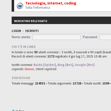
Tecnologia, internet, coding
Tutta l'informatica
MERCATINO DELL'USATO
LOGIN
•
ISCRIVITI
Nome utente:
Password:
CHI C’È IN LINEA
In totale ci sono
93
utenti connessi :: 3 iscritti, 0 nascosti e 90 ospiti (basat
Record di utenti connessi:
1172
registrato il gio lug 17, 2025 10:48 am
Iscritti connessi:
Baidu [Spider]
,
Bing [Bot]
,
Google [Bot]
Legenda:
Newser
,
Utenti registrati
STATISTICHE
Totale messaggi:
214551
• Totale argomenti:
13728
• Totale iscritti:
1509
•