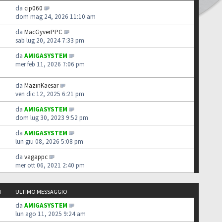
da
cip060
dom mag 24, 2026 11:10 am
da
MacGyverPPC
sab lug 20, 2024 7:33 pm
da
AMIGASYSTEM
mer feb 11, 2026 7:06 pm
da
MazinKaesar
ven dic 12, 2025 6:21 pm
da
AMIGASYSTEM
dom lug 30, 2023 9:52 pm
da
AMIGASYSTEM
lun giu 08, 2026 5:08 pm
da
vagappc
mer ott 06, 2021 2:40 pm
I
ULTIMO MESSAGGIO
da
AMIGASYSTEM
lun ago 11, 2025 9:24 am