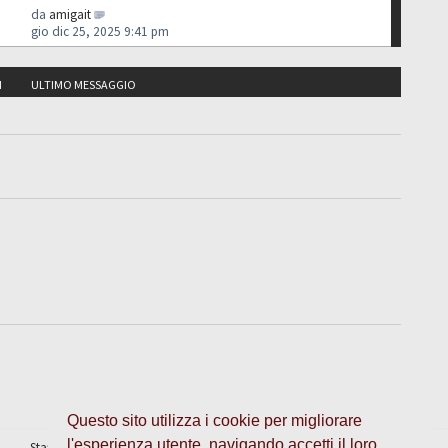
da
amigait
gio dic 25, 2025 9:41 pm
I
ULTIMO MESSAGGIO
Questo sito utilizza i cookie per migliorare
l'esperienza utente, navigando accetti il loro
Staff
•
Cancella cookie
• Tutti gli orari sono UTC + 1 ora [
ora legale
]