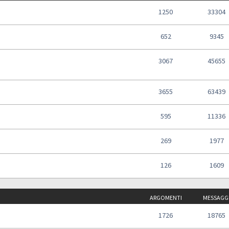
1250
33304
652
9345
3067
45655
3655
63439
595
11336
269
1977
126
1609
ARGOMENTI
MESSAGG
1726
18765