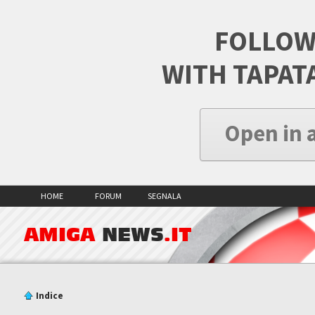
FOLLOW
WITH TAPAT
Open in 
HOME
FORUM
SEGNALA
AMIGA
NEWS
.IT
Indice