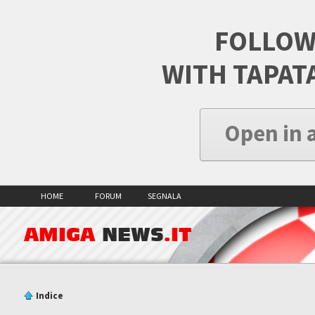
FOLLOW
WITH TAPAT
Open in 
HOME
FORUM
SEGNALA
AMIGA
NEWS
.IT
Indice