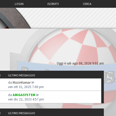
LOGIN
ISCRIVITI
CERCA
Oggi è sab ago 08, 2026 9:01 am
I
ULTIMO MESSAGGIO
da
MazinKaesar
ven ott 31, 2025 7:00 pm
da
AMIGASYSTEM
ven dic 22, 2023 4:57 pm
I
ULTIMO MESSAGGIO