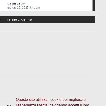
da
amigait
gio dic 25, 2025 9:41 pm
I
ULTIMO MESSAGGIO
Questo sito utilizza i cookie per migliorare
l'esperienza utente, navigando accetti il loro
Staff
•
Cancella cookie
• Tutti gli orari sono UTC + 1 ora [
ora legale
]