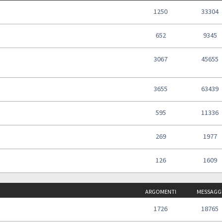
1250
33304
652
9345
3067
45655
3655
63439
595
11336
269
1977
126
1609
ARGOMENTI
MESSAGG
1726
18765