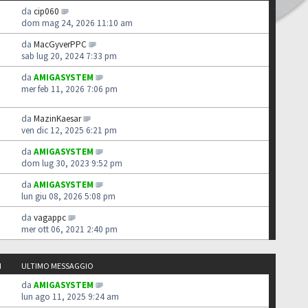
da
cip060
dom mag 24, 2026 11:10 am
da
MacGyverPPC
sab lug 20, 2024 7:33 pm
da
AMIGASYSTEM
mer feb 11, 2026 7:06 pm
da
MazinKaesar
ven dic 12, 2025 6:21 pm
da
AMIGASYSTEM
dom lug 30, 2023 9:52 pm
da
AMIGASYSTEM
lun giu 08, 2026 5:08 pm
da
vagappc
mer ott 06, 2021 2:40 pm
I
ULTIMO MESSAGGIO
da
AMIGASYSTEM
lun ago 11, 2025 9:24 am