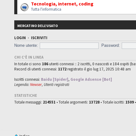
Tecnologia, internet, coding
Tutta l'informatica
MERCATINO DELL'USATO
LOGIN
•
ISCRIVITI
Nome utente:
Password:
CHI C’È IN LINEA
In totale ci sono
186
utenti connessi :: 2 iscritti, 0 nascosti e 184 ospiti (ba
Record di utenti connessi:
1172
registrato il gio lug 17, 2025 10:48 am
Iscritti connessi:
Baidu [Spider]
,
Google Adsense [Bot]
Legenda:
Newser
,
Utenti registrati
STATISTICHE
Totale messaggi:
214551
• Totale argomenti:
13728
• Totale iscritti:
1509
•