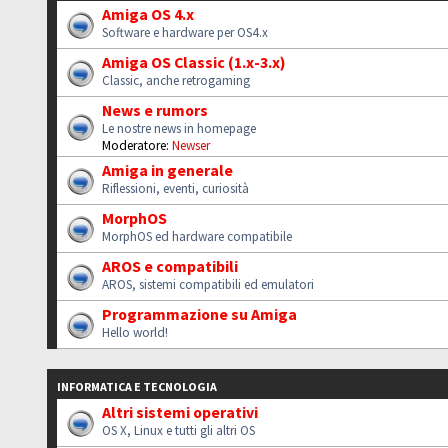
Amiga OS 4.x
Software e hardware per OS4.x
Amiga OS Classic (1.x-3.x)
Classic, anche retrogaming
News e rumors
Le nostre news in homepage
Moderatore:
Newser
Amiga in generale
Riflessioni, eventi, curiosità
MorphOS
MorphOS ed hardware compatibile
AROS e compatibili
AROS, sistemi compatibili ed emulatori
Programmazione su Amiga
Hello world!
INFORMATICA E TECNOLOGIA
Altri sistemi operativi
OS X, Linux e tutti gli altri OS