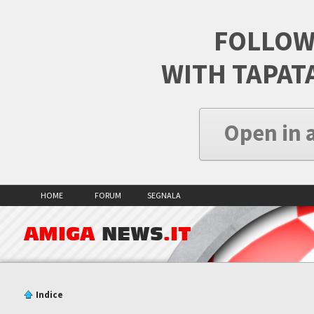
FOLLOW
WITH TAPAT
Open in 
HOME
FORUM
SEGNALA
AMIGA
NEWS
.IT
Indice